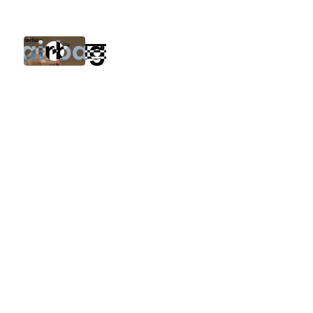
Emprendimiento
que
impulsan
January 3, 2025
Autor
Category 3